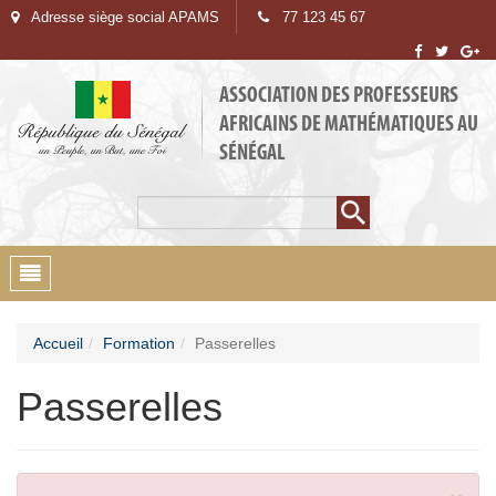
Adresse siège social APAMS
77 123 45 67
ASSOCIATION DES PROFESSEURS
AFRICAINS DE MATHÉMATIQUES AU
SÉNÉGAL
Rechercher
Formulaire de
recherche
Toggle
navigation
Accueil
Formation
Passerelles
Passerelles