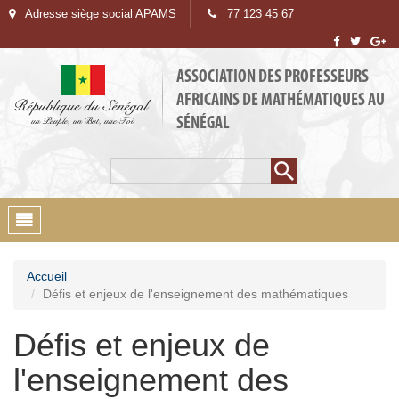
Adresse siège social APAMS
77 123 45 67
ASSOCIATION DES PROFESSEURS
AFRICAINS DE MATHÉMATIQUES AU
SÉNÉGAL
Rechercher
Formulaire de
recherche
Toggle
navigation
Accueil
Défis et enjeux de l'enseignement des mathématiques
Défis et enjeux de
l'enseignement des